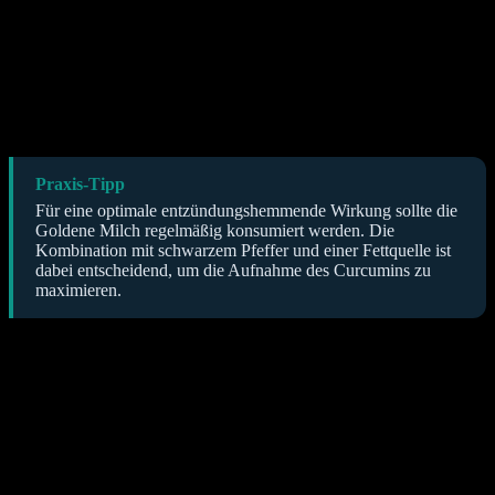
Kurkuma traditionell zur Linderung von Gelenkschmerzen und
Steifheit eingesetzt. Bei Erkrankungen wie Arthrose oder
rheumatoider Arthritis können die entzündungshemmenden Effekte
von Curcumin dazu beitragen, Schmerzen zu reduzieren und die
Beweglichkeit zu verbessern. Es ist jedoch wichtig, dies als
unterstützende Maßnahme zu sehen und nicht als Ersatz für
medizinische Behandlungen.
Praxis-Tipp
Für eine optimale entzündungshemmende Wirkung sollte die
Goldene Milch regelmäßig konsumiert werden. Die
Kombination mit schwarzem Pfeffer und einer Fettquelle ist
dabei entscheidend, um die Aufnahme des Curcumins zu
maximieren.
Welche antioxidativen Effekte bietet
Kurkuma in Goldener Milch?
Neben seinen entzündungshemmenden Eigenschaften ist Kurkuma
auch ein starkes Antioxidans. Antioxidantien sind Substanzen, die
den Körper vor Schäden durch freie Radikale schützen. Freie
Radikale sind instabile Moleküle, die Zellschäden verursachen und