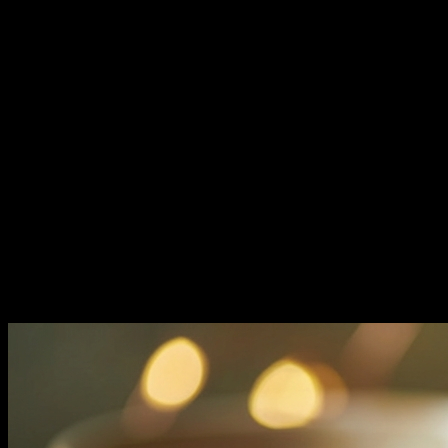
Wirkungen werden Kurkuma
zugeschrieben?
Kurkuma, insbesondere sein Hauptwirkstoff Curcumin, wird für
seine starken entzündungshemmenden Eigenschaften geschätzt.
Diese Wirkung ist ein zentraler Grund für die Beliebtheit der
Goldenen Milch in der traditionellen Medizin. Chronische
Entzündungen gelten als Ursache vieler moderner
Zivilisationskrankheiten, weshalb die Suche nach natürlichen
Entzündungshemmern von großer Bedeutung ist.
Curcumin beeinflusst verschiedene molekulare Ziele, die an
Entzündungsprozessen beteiligt sind. Es kann die Aktivität von
Enzymen wie COX-2 und LOX hemmen, die proinflammatorische
Botenstoffe produzieren. Zudem moduliert es die Expression von
Zytokinen, die Entzündungen fördern oder hemmen können.