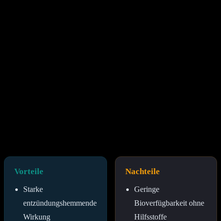
Gehirnfunktion verbessern und das Risiko für neurodegenerative
Erkrankungen reduzieren könnte. Es wird angenommen, dass es die
Produktion von BDNF (Brain-Derived Neurotrophic Factor)
fördert, einem Wachstumshormon, das für das Wachstum und die
Differenzierung von Neuronen wichtig ist. Dies könnte Gedächtnis
und Lernfähigkeit positiv beeinflussen.
Potenzial für Herz-Kreislauf-Gesundheit
Curcumin könnte auch positive Auswirkungen auf die Herz-
Kreislauf-Gesundheit haben. Es kann die Funktion der
Endothelzellen verbessern, die die Innenseite der Blutgefäße
auskleiden und eine wichtige Rolle bei der Blutdruckregulierung
spielen. Zudem könnte es zur Senkung von Cholesterin- und
Triglyceridspiegeln beitragen, was das Risiko für Herzerkrankungen
mindert.
Vorteile
Nachteile
Starke
Geringe
entzündungshemmende
Bioverfügbarkeit ohne
Wirkung
Hilfsstoffe