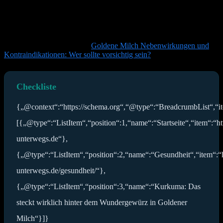
Sodbrennen verursachen. Es ist ratsam, mit kleinen Mengen zu
beginnen und die Verträglichkeit zu beobachten. Die in der
Goldenen Milch üblichen Mengen sind in der Regel gut verträglich.
Eine detaillierte Übersicht über mögliche Risiken und wer vorsichtig
sein sollte, findet sich unter
Goldene Milch Nebenwirkungen und
Kontraindikationen: Wer sollte vorsichtig sein?
.
Checkliste
{„@context“:“https://schema.org“,“@type“:“BreadcrumbList“,“i
[{„@type“:“ListItem“,“position“:1,“name“:“Startseite“,“item“:“ht
unterwegs.de“},
{„@type“:“ListItem“,“position“:2,“name“:“Gesundheit“,“item“:“h
unterwegs.de/gesundheit/“},
{„@type“:“ListItem“,“position“:3,“name“:“Kurkuma: Das
steckt wirklich hinter dem Wundergewürz in Goldener
Milch“}]}