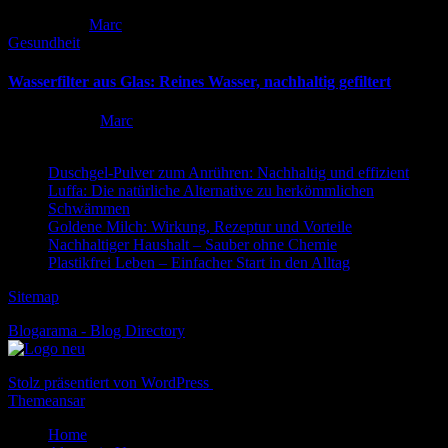
Mai 2, 2026
Marc
Gesundheit
Wasserfilter aus Glas: Reines Wasser, nachhaltig gefiltert
Apr. 16, 2026
Marc
Duschgel-Pulver zum Anrühren: Nachhaltig und effizient
Luffa: Die natürliche Alternative zu herkömmlichen
Schwämmen
Goldene Milch: Wirkung, Rezeptur und Vorteile
Nachhaltiger Haushalt – Sauber ohne Chemie
Plastikfrei Leben – Einfacher Start in den Alltag
Sitemap
Blogarama - Blog Directory
Stolz präsentiert von WordPress
|
Theme: Newspaperex von
Themeansar
Home