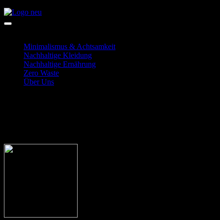
Zum
Inhalt
Alternativ Unterwegs
Dein Blog rund um das Thema Nachhaltigkeit
springen
Minimalismus & Achtsamkeit
Nachhaltige Kleidung
Nachhaltige Ernährung
Zero Waste
Über Uns
Kurkuma: Wirkungen in
Goldener Milch erklärt