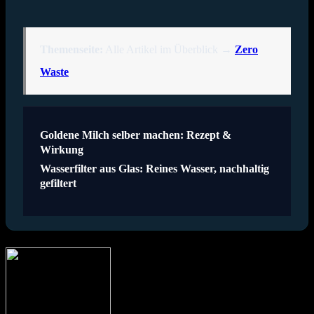
Themenseite:
Alle Artikel im Überblick →
Zero
Waste
Goldene Milch selber machen: Rezept &
Beitragsnavigation
Wirkung
Wasserfilter aus Glas: Reines Wasser, nachhaltig
gefiltert