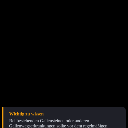
Anregung der Gallenproduktion
Die Leber produziert Gallenflüssigkeit, die für die Emulgierung von
Fetten im Dünndarm notwendig ist. Kurkuma kann die
Gallenproduktion anregen und somit die Verdauung von
Nahrungsfetten erleichtern. Dies ist besonders vorteilhaft für
Menschen, die zu Verdauungsbeschwerden nach fettreichen
Mahlzeiten neigen.
Potenzielle Wirkung auf das Darmmikrobiom
Obwohl die Forschung noch am Anfang steht, gibt es Hinweise
darauf, dass Curcumin auch das Darmmikrobiom positiv
beeinflussen könnte. Ein gesundes und vielfältiges Darmmikrobiom
ist wichtig für die Immunfunktion und die Produktion bestimmter
Vitamine. Curcumin könnte dazu beitragen, ein Gleichgewicht der
Darmbakterien zu fördern und das Wachstum nützlicher
Mikroorganismen zu unterstützen.
Wichtig zu wissen
Bei bestehenden Gallensteinen oder anderen
Gallenwegserkrankungen sollte vor dem regelmäßigen