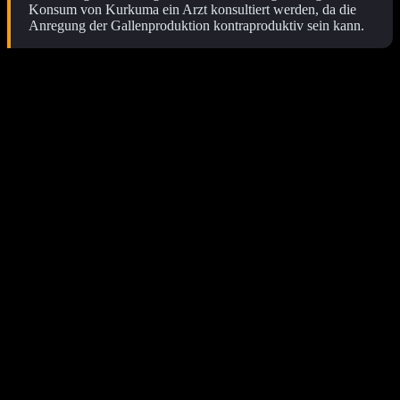
Konsum von Kurkuma ein Arzt konsultiert werden, da die
Anregung der Gallenproduktion kontraproduktiv sein kann.
Welche weiteren gesundheitlichen
Vorteile werden Kurkuma
zugeschrieben?
Die Wirkungen von Kurkuma gehen über Entzündungshemmung
und Antioxidationskraft hinaus. Es gibt Hinweise auf positive
Effekte auf die Gehirnfunktion, die Herzgesundheit und sogar auf
die Stimmung. Diese vielfältigen potenziellen Vorteile machen
Kurkuma zu einem interessanten Forschungsobjekt in der modernen
Medizin.
Die traditionelle Anwendung von Kurkuma in verschiedenen
Kulturen spiegelt bereits die Breite seiner vermuteten Heilkräfte
wider. Die moderne Wissenschaft versucht nun, diese traditionellen
Erkenntnisse mit evidenzbasierten Studien zu untermauern.
Unterstützung der Gehirnfunktion
Einige Studien deuten darauf hin, dass Curcumin die