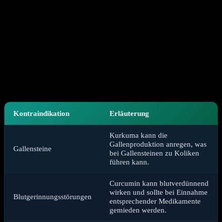
gelten, gibt es bestimmte Situationen, in denen Vorsicht geboten ist
oder der Konsum vermieden werden sollte. Wie bei jedem potenten
Naturheilmittel können auch hier Nebenwirkungen auftreten oder
Wechselwirkungen mit Medikamenten bestehen.
Es ist wichtig, sich über mögliche Risiken zu informieren,
insbesondere wenn bereits Vorerkrankungen bestehen oder
regelmäßig Medikamente eingenommen werden. Eine individuelle
Beratung durch einen Arzt oder Apotheker kann hier Klarheit
schaffen.
Kontraindikation
Erläuterung
Kurkuma kann die
Gallenproduktion anregen, was
Gallensteine
bei Gallensteinen zu Koliken
führen kann.
Curcumin kann blutverdünnend
wirken und sollte bei Einnahme
Blutgerinnungsstörungen
entsprechender Medikamente
gemieden werden.