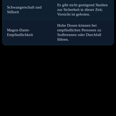
Es gibt nicht genügend Studien
Schwangerschaft und
zur Sicherheit in dieser Zeit;
Stillzeit
Vorsicht ist geboten.
Hohe Dosen können bei
Magen-Darm-
empfindlichen Personen zu
Empfindlichkeit
Sodbrennen oder Durchfall
führen.
Wechselwirkungen mit Medikamenten
Curcumin kann mit bestimmten Medikamenten interagieren. Dazu
gehören blutverdünnende Mittel (Antikoagulantien), Medikamente
zur Senkung des Blutzuckerspiegels und Säureblocker. Eine
gleichzeitige Einnahme kann die Wirkung dieser Medikamente
verstärken oder abschwächen. Eine Rücksprache mit dem
behandelnden Arzt ist in solchen Fällen unerlässlich.
Mögliche Nebenwirkungen bei Überdosierung
In sehr hohen Dosen kann Kurkuma bei manchen Menschen
Magen-Darm-Beschwerden wie Übelkeit, Durchfall oder