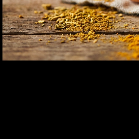
Reduktion von Entzündungsmarkern
Studien zeigen, dass Curcumin die Spiegel verschiedener
Entzündungsmarker im Körper senken kann. Dazu gehören
beispielsweise C-reaktives Protein (CRP) und Interleukin-6 (IL-6).
Eine Reduktion dieser Marker wird oft mit einer Verbesserung des
allgemeinen Gesundheitszustandes und einer Verringerung des
Risikos für entzündliche Erkrankungen in Verbindung gebracht.
Unterstützung bei Gelenkbeschwerden
Aufgrund seiner entzündungshemmenden Eigenschaften wird