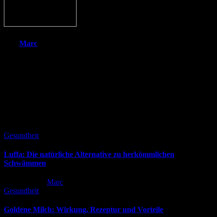
Von
Marc
Ich liebe die Natur und möchte noch möglichst lange etwas von ihr
haben. Ich interessiere mich daher für alle Themen, die mit
Nachhaltigkeit zu tun haben. Seit vielen Jahren bin ich im
Umweltschutz aktiv und achte auf meine Ernährung und treffe
bewusste Entscheidungen im Umgang mit Mensch und Tier.
Ähnliche Beiträge
Gesundheit
Luffa: Die natürliche Alternative zu herkömmlichen
Schwämmen
Mai 19, 2026
Marc
Gesundheit
Goldene Milch: Wirkung, Rezeptur und Vorteile