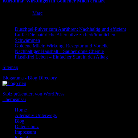
Kurkuma: Wirkungen in Goldener Milch erklärt
März 20, 2026
Marc
Duschgel-Pulver zum Anrühren: Nachhaltig und effizient
Luffa: Die natürliche Alternative zu herkömmlichen
Schwämmen
Goldene Milch: Wirkung, Rezeptur und Vorteile
Nachhaltiger Haushalt – Sauber ohne Chemie
Plastikfrei Leben – Einfacher Start in den Alltag
Sitemap
Blogarama - Blog Directory
Stolz präsentiert von WordPress
|
Theme: Newspaperex von
Themeansar
Home
Alternativ Unterwegs
Blog
Datenschutz
Impressum
Kontakt