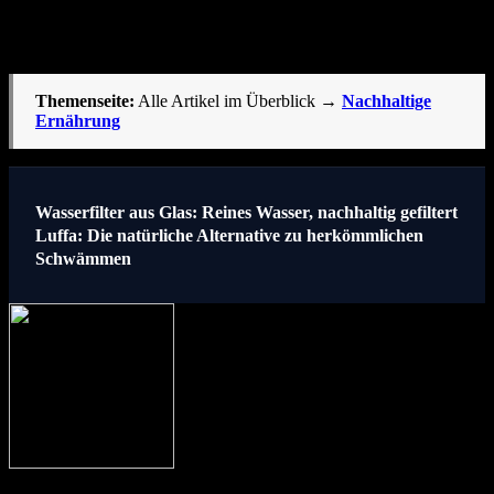
leicht in den Alltag integrieren. bietet eine bewusste Auszeit und
eine Möglichkeit, natürliche Gewürze zu genießen.
Themenseite:
Alle Artikel im Überblick →
Nachhaltige
Ernährung
Beitragsnavigation
Wasserfilter aus Glas: Reines Wasser, nachhaltig gefiltert
Luffa: Die natürliche Alternative zu herkömmlichen
Schwämmen