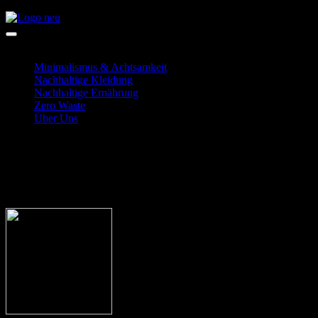
Zum
Inhalt
Alternativ Unterwegs
Dein Blog rund um das Thema Nachhaltigkeit
springen
Minimalismus & Achtsamkeit
Nachhaltige Kleidung
Nachhaltige Ernährung
Zero Waste
Über Uns
Goldene Milch: Wirkung,
Rezeptur und Vorteile