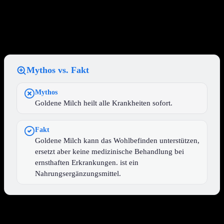
Kardamom, ein weiteres Gewürz aus der Familie der
Ingwergewächse, rundet das Geschmacksprofil ab und wird in der
ayurvedischen Lehre zur Förderung der Verdauung verwendet. All
diese Gewürze tragen zur Komplexität der Goldenen Milch bei.
Mythos vs. Fakt
Mythos
Goldene Milch heilt alle Krankheiten sofort.
Fakt
Goldene Milch kann das Wohlbefinden unterstützen,
ersetzt aber keine medizinische Behandlung bei
ernsthaften Erkrankungen. ist ein
Nahrungsergänzungsmittel.
Welche Vorteile bietet die Goldene Milch