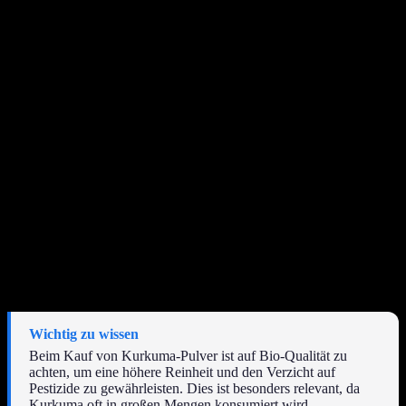
um das Aroma zu verfeinern und zusätzliche wärmende Noten
hinzuzufügen. Diese Gewürze sind zwar optional, tragen aber zur
Komplexität bei.
Die Wahl der richtigen Milchbasis
Traditionell wird für Goldene Milch Kuhmilch verwendet, doch
immer mehr Menschen greifen zu
pflanzlichen Alternativen
.
Mandelmilch, Hafermilch oder Kokosmilch sind beliebte Optionen.
Mandelmilch bietet einen neutralen Geschmack, während
Kokosmilch eine exotische Note und zusätzliche Cremigkeit
verleiht. Hafermilch ist oft eine gute Wahl für Allergiker und hat
eine natürliche Süße.
Wichtig ist, eine ungesüßte Variante zu wählen, um die Kontrolle
über die Süße des Getränks zu behalten. Die Qualität der Milch
beeinflusst das Endergebnis maßgeblich.
Wichtig zu wissen
Beim Kauf von Kurkuma-Pulver ist auf Bio-Qualität zu
achten, um eine höhere Reinheit und den Verzicht auf
Pestizide zu gewährleisten. Dies ist besonders relevant, da
Kurkuma oft in großen Mengen konsumiert wird.