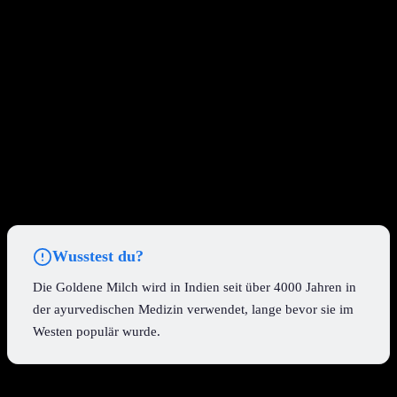
Getränk
geschätzt. die potenziellen Effekte sind vielfältig und
werden oft auf die synergistische Wirkung ihrer Inhaltsstoffe
zurückgeführt.
Besonders Curcumin, der Hauptwirkstoff der Kurkuma, steht im
Fokus der wissenschaftlichen Betrachtung. Es wird angenommen,
dass es
antioxidative Eigenschaften
besitzt, die freie Radikale im
Körper neutralisieren können.
Darüber hinaus wird der Goldenen Milch eine
beruhigende
Wirkung
zugeschrieben, weshalb sie oft am Abend getrunken wird,
um einen entspannten Schlaf zu fördern. Die wärmenden Gewürze
tragen zu diesem Gefühl bei.
Wusstest du?
Die Goldene Milch wird in Indien seit über 4000 Jahren in
der ayurvedischen Medizin verwendet, lange bevor sie im
Westen populär wurde.