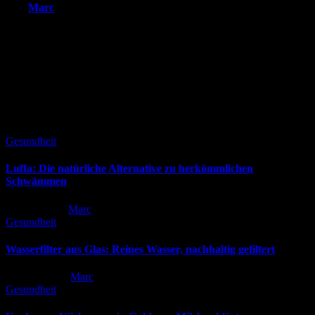
Von
Marc
Ich liebe die Natur und möchte noch möglichst lange etwas von ihr
haben. Ich interessiere mich daher für alle Themen, die mit
Nachhaltigkeit zu tun haben. Seit vielen Jahren bin ich im
Umweltschutz aktiv und achte auf meine Ernährung und treffe
bewusste Entscheidungen im Umgang mit Mensch und Tier.
Ähnliche Beiträge
Gesundheit
Luffa: Die natürliche Alternative zu herkömmlichen
Schwämmen
Mai 19, 2026
Marc
Gesundheit
Wasserfilter aus Glas: Reines Wasser, nachhaltig gefiltert
Apr. 16, 2026
Marc
Gesundheit