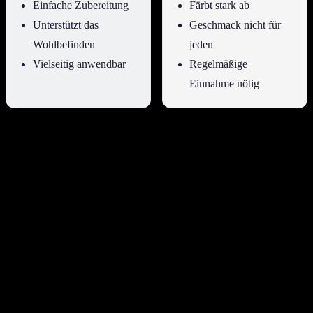
Einfache Zubereitung
Färbt stark ab
Unterstützt das
Geschmack nicht für
Wohlbefinden
jeden
Vielseitig anwendbar
Regelmäßige
Einnahme nötig
Welche Zutaten sind für eine Goldene
Milch unerlässlich?
Für eine Goldene Milch sind bestimmte Zutaten nicht nur
geschmacksgebend, sondern auch entscheidend für die Entfaltung
der gewünschten Effekte. Die Basis bildet immer eine
flüssige
Komponente
.
Neben der Kurkuma-Paste und dem schwarzen Pfeffer sind Ingwer
und ein Süßungsmittel, wie Ahornsirup oder Dattelsirup, typische
Bestandteile. Die Wahl der Milch beeinflusst sowohl den
Geschmack als auch die Nährwerte.
Einige Rezepte integrieren auch eine Prise Zimt oder Kardamom,