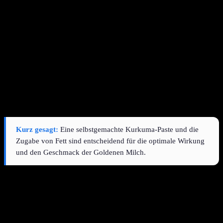
kann es nur in Verbindung mit Fett optimal aufnehmen. Deshalb ist
die Wahl der Milch und die Zugabe von zusätzlichem Fett wichtig.
Traditionell wird Ghee, geklärte Butter, verwendet. Eine moderne
Alternative ist Kokosöl, das ebenfalls reich an gesättigten Fettsäuren
ist und einen angenehmen Geschmack verleiht. Ein Teelöffel pro
Portion genügt.
Auch die Milch selbst liefert Fett, insbesondere Vollmilch oder
reichhaltige pflanzliche Alternativen wie Kokosmilch oder
Cashewmilch. Wer die Goldene Milch selbst herstellen möchte,
findet weitere Anregungen.
Kurz gesagt:
Eine selbstgemachte Kurkuma-Paste und die
Zugabe von Fett sind entscheidend für die optimale Wirkung
und den Geschmack der Goldenen Milch.
Welche Wirkungen werden der Goldenen
Milch zugeschrieben?
Die Goldene Milch wird in vielen Kulturen als
wohltuendes