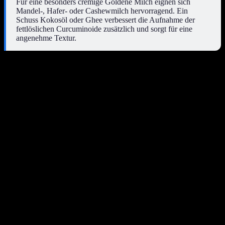
Für eine besonders cremige Goldene Milch eignen sich
Mandel-, Hafer- oder Cashewmilch hervorragend. Ein
Schuss Kokosöl oder Ghee verbessert die Aufnahme der
fettlöslichen Curcuminoide zusätzlich und sorgt für eine
angenehme Textur.
Die klassische Rezeptur für eine Kurkuma-Paste
Eine gute Kurkuma-Paste ist das Herzstück jeder Goldenen Milch.
Für eine größere Menge, die für mehrere Anwendungen reicht,
empfiehlt sich folgende Zusammensetzung:
1/4 Tasse Kurkuma-Pulver
1/2 Teelöffel gemahlener schwarzer Pfeffer
1/2 Tasse Wasser
Diese Zutaten werden in einem kleinen Topf bei mittlerer Hitze
verrührt, bis eine dickflüssige Paste entsteht. Das dauert meistens
nur wenige Minuten. Die Paste sollte
luftdicht verschlossen
im
Kühlschrank gelagert werden.
Die Bedeutung von Fett für die Bioverfügbarkeit
Curcumin ist eine
fettlösliche Substanz
. Das bedeutet, der Körper