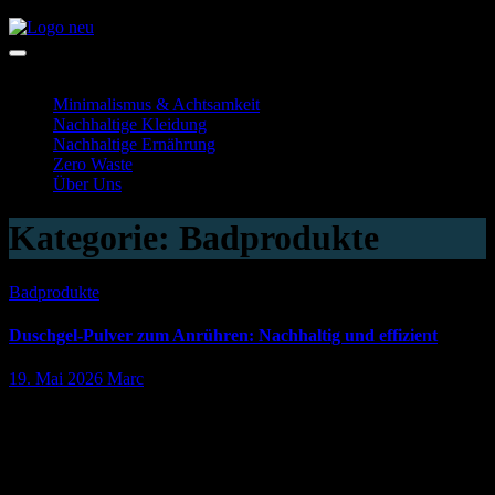
Zum
Inhalt
Alternativ Unterwegs
Dein Blog rund um das Thema Nachhaltigkeit
springen
Minimalismus & Achtsamkeit
Nachhaltige Kleidung
Nachhaltige Ernährung
Zero Waste
Über Uns
Kategorie:
Badprodukte
Badprodukte
Duschgel-Pulver zum Anrühren: Nachhaltig und effizient
19. Mai 2026
Marc
Duschgel-Pulver zum Anrühren bietet eine nachhaltige und
sparsame Alternative zu herkömmlichen Flüssigduschgels. Es
reduziert Plastikmüll.