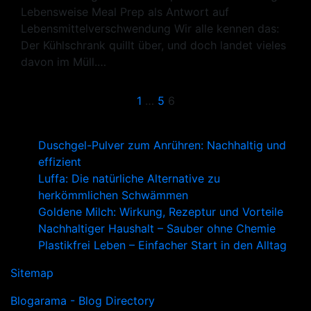
Lebensweise Meal Prep als Antwort auf
Lebensmittelverschwendung Wir alle kennen das:
Der Kühlschrank quillt über, und doch landet vieles
davon im Müll.…
Seitennummerie
1
…
5
6
der
Duschgel-Pulver zum Anrühren: Nachhaltig und
Beiträge
effizient
Luffa: Die natürliche Alternative zu
herkömmlichen Schwämmen
Goldene Milch: Wirkung, Rezeptur und Vorteile
Nachhaltiger Haushalt – Sauber ohne Chemie
Plastikfrei Leben – Einfacher Start in den Alltag
Sitemap
Blogarama - Blog Directory